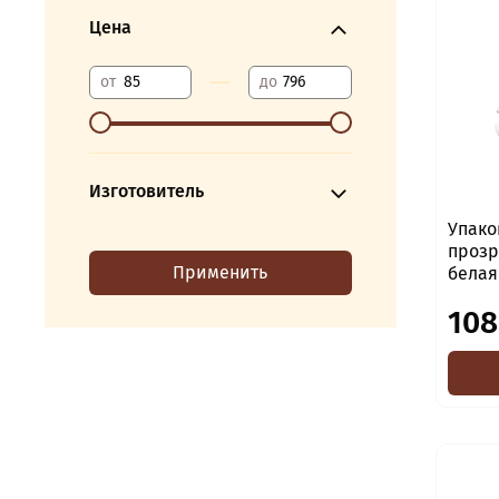
Цена
—
от
до
Изготовитель
Упако
прозрачна
Применить
белая
108