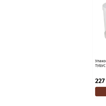
Упако
227