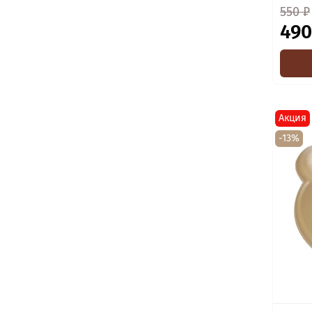
550 ₽
490
Акция
-13%