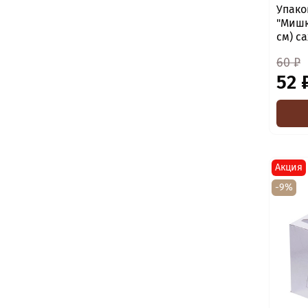
Упако
"Мишка
см) с
60 ₽
52 
Акция
-9%