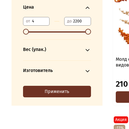
Цена
—
от
до
Вес (упак.)
Молд 
видов)
Изготовитель
210
Применить
Акция
-13%