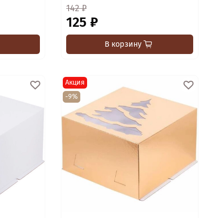
142 ₽
125 ₽
В корзину
Акция
-9%