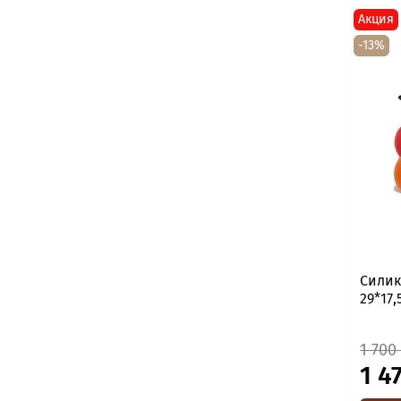
Акция
-13%
Силик
29*17,
1 700
1 4