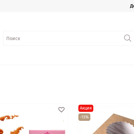
Д
Акция
-13%