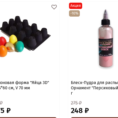
Акция
-10%
оновая форма "Яйца 3D"
Блеск-Пудра для расп
5*60 см, V 70 мм
Орнамент "Персиковый 
г
 ₽
275 ₽
75 ₽
248 ₽