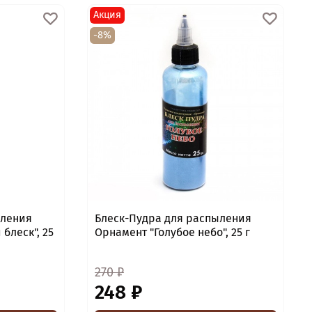
Акция
-8%
ыления
Блеск-Пудра для распыления
блеск", 25
Орнамент "Голубое небо", 25 г
270 ₽
248 ₽