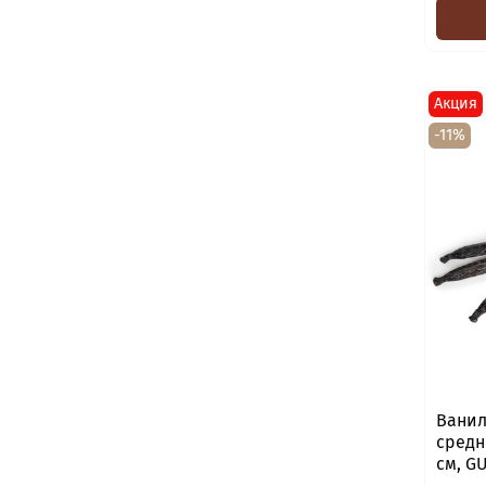
Акция
-11%
Ванил
средни
см, G