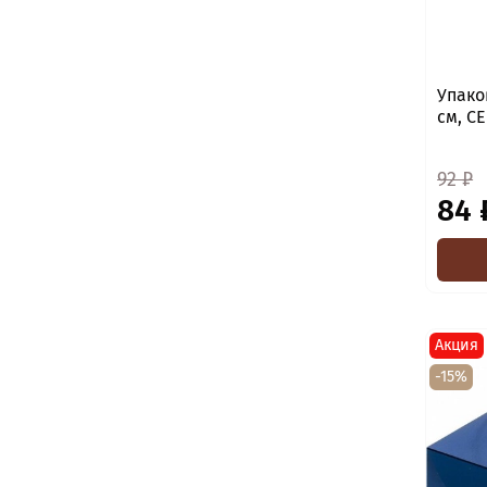
Упако
см, С
92 ₽
84 
Акция
-15%