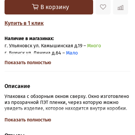
В корзину
Купить в 1 клик
Наличие в магазинах:
г. Ульяновск ул. Камышинская д.19 –
Много
г. Буинск ул. Ленина д.64 –
Мало
Показать полностью
Описание
Упаковка с обзорным окном сверху. Окно изготовлено
из прозрачной ПЭТ пленки, через которую можно
увидеть изделие, которое находится внутри коробки.
Размер:
длина 25 см, ширина 25 см, высота 10 см.
Показать полностью
Продаётся в разобранном виде.