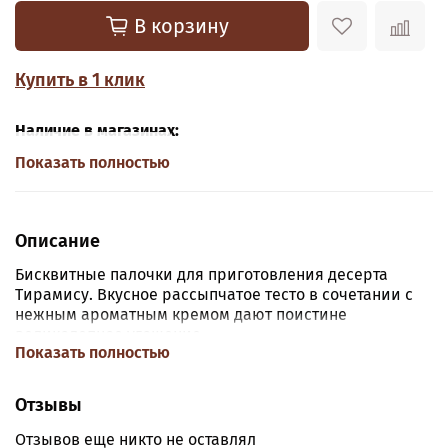
В корзину
Купить в 1 клик
Наличие в магазинах:
Показать полностью
Описание
Бисквитные палочки для приготовления десерта
Тирамису. Вкусное рассыпчатое тесто в сочетании с
нежным ароматным кремом дают поистине
великолепное угощение.
Показать полностью
Состав:
мука пшеничная, сахар, яйцо 20%,
разрыхлители: Е500i, Е503i; глюкозный сироп,
Отзывы
натуральные ароматизаторы, соль. Может содержать
следы продукты переработки молока.
Отзывов еще никто не оставлял