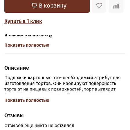
В корзину
Купить в 1 клик
Наличие в магазинах:
Показать полностью
Описание
Подложки картонные это- необходимый атрибут для
изготовления тортов. Они изолируют поверхность
торта от не пищевых поверхностей, торт выглядит
более нарядно и аккуратно. Подложки для тортов
Показать полностью
изготавливаются из картона с односторонним или
двухсторонним ламинированным жиростойким
покрытием.
Отзывы
Отзывов еще никто не оставлял