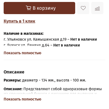
В корзину
Купить в 1 клик
Наличие в магазинах:
г. Ульяновск ул. Камышинская д.19 –
Нет в наличии
г. Буинск ул. Ленина д.64 –
Нет в наличии
Показать полностью
Описание
Размеры:
диаметр - 134 мм., высота - 100 мм.
Описание:
Представляют собой одноразовые формы
из специальной бумаги с рисунком для выпечки и
последующего хранения куличей.
Показать полностью
Преимущества: