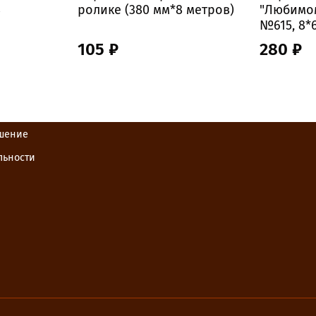
8
ролике (380 мм*8 метров)
"Любимо
№615, 8*6
105 ₽
280 ₽
ашение
льности