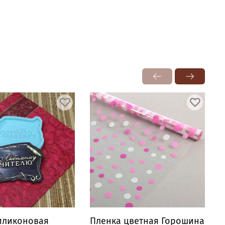
иликоновая
Пленка цветная Горошина
П