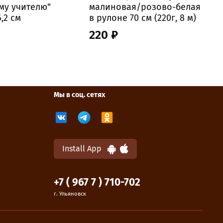
му учителю"
малиновая/розово-белая
я
,2 см
в рулоне 70 см (220г, 8 м)
у
220 ₽
Мы в соц. сетях
Install App
+7 ( 967 7 ) 710-702
г. Ульяновск