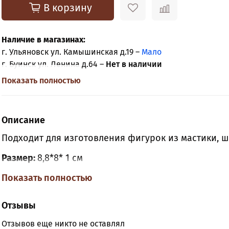
В корзину
Наличие в магазинах:
г. Ульяновск ул. Камышинская д.19 –
Мало
г. Буинск ул. Ленина д.64 –
Нет в наличии
Показать полностью
Описание
Подходит для изготовления фигурок из мастики, ш
Размер:
8,8*8* 1 см
Вес
Показать полностью
из шоколада ~72 грамм
Материал:
Сертифицированный силикон предназн
Отзывы
Рабочий интервал температур от -30 С° до 250 С°
Отзывов еще никто не оставлял