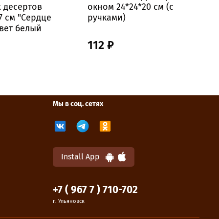
 десертов
окном 24*24*20 см (с
о
,7 см "Сердце
ручками)
р
цвет белый
112 ₽
Мы в соц. сетях
Install App
+7 ( 967 7 ) 710-702
г. Ульяновск