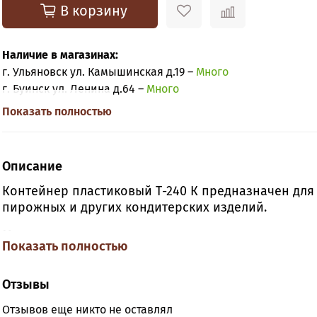
В корзину
Наличие в магазинах:
г. Ульяновск ул. Камышинская д.19 –
Много
г. Буинск ул. Ленина д.64 –
Много
Показать полностью
Описание
Контейнер пластиковый Т-240 К предназначен для 
пирожных и других кондитерских изделий.
Материал: полистирол
Показать полностью
Форма: квадратный
Цвет: прозрачный
Отзывы
Отзывов еще никто не оставлял