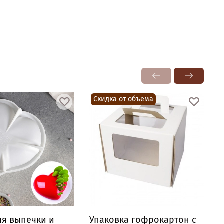
Скидка от объема
я выпечки и
Упаковка гофрокартон с
У