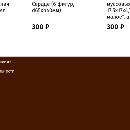
тная
Сердце (6 фигур,
муссовых
0мл
d65хh40мм)
17,5х17х4
малое", 
300 ₽
300 ₽
ашение
льности