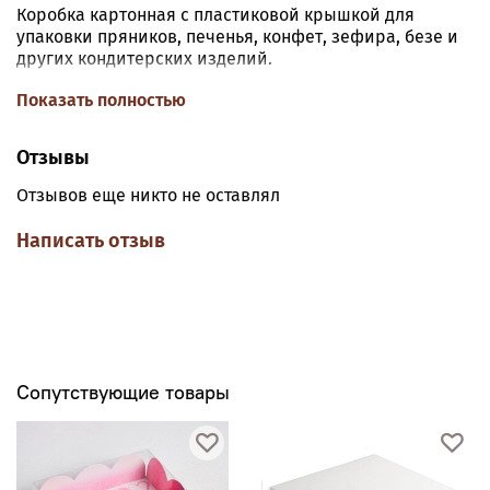
Коробка картонная с пластиковой крышкой для
упаковки пряников, печенья, конфет, зефира, безе и
других кондитерских изделий.
Размер коробки:
длина 10,5 см, ширина 10,5 см, высота
Показать полностью
3 см.
Отзывы
Коробка собирается без клея и других
дополнительных инструментов. Просто согните по
Отзывов еще никто не оставлял
всем размеченным линиям, и коробка готова!
Написать отзыв
Сопутствующие товары