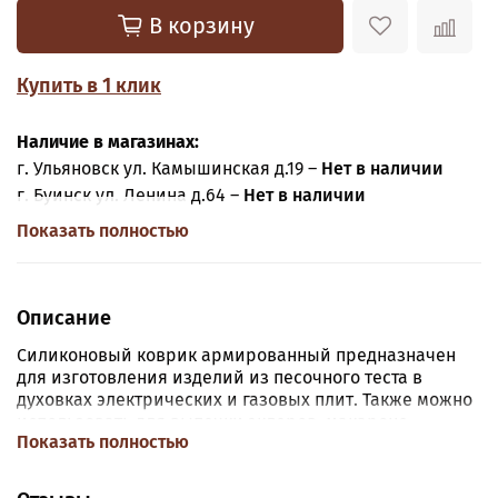
В корзину
Купить в 1 клик
Наличие в магазинах:
г. Ульяновск ул. Камышинская д.19 –
Нет в наличии
г. Буинск ул. Ленина д.64 –
Нет в наличии
Показать полностью
Описание
Силиконовый коврик армированный предназначен
для изготовления изделий из песочного теста в
духовках электрических и газовых плит. Также можно
использовать для выпечки эклеров, макаронс,
Показать полностью
слоеного теста.
Материал:
силикон.