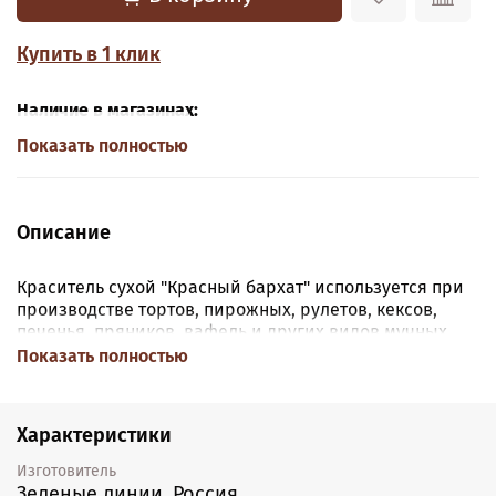
Купить в 1 клик
Наличие в магазинах:
Показать полностью
Описание
Краситель сухой "Красный бархат" используется при
производстве тортов, пирожных, рулетов, кексов,
печенья, пряников, вафель и других видов мучных
кондитерских изделий. Идеально подходит для
Показать полностью
приготовления торта "Красный бархат". Не требует
добавления какао.
Характеристики
Рекомендуемые дозировки:
Рекомендуемая
дозировка составляет 0,2-0,5 % к массе готового
Изготовитель
продукта. Так же дозировка может определяется в
Зеленые линии, Россия