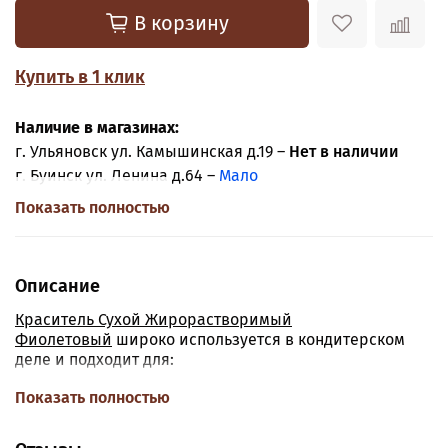
В корзину
Купить в 1 клик
Наличие в магазинах:
г. Ульяновск ул. Камышинская д.19 –
Нет в наличии
г. Буинск ул. Ленина д.64 –
Мало
Показать полностью
Описание
Краситель Сухой Жирорастворимый
Фиолетовый
широко используется в кондитерском
деле и подходит для:
-Шоколада
Показать полностью
-Масляного крема