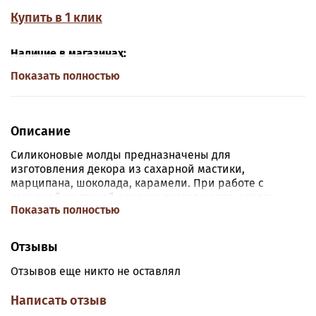
Купить в 1 клик
Наличие в магазинах:
Показать полностью
Описание
Силиконовые молды предназначены для
изготовления декора из сахарной мастики,
марципана, шоколада, карамели. При работе с
сахарной мастикой рекомендуется использовать
Показать полностью
крахмал или мелкодисперсную сахарную пудру во
избежание прилипания массы к форме.
Отзывы
Размер:
6*3,6*0,6 см
Отзывов еще никто не оставлял
Материал:
пищевой силикон
Написать отзыв