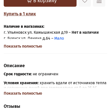
В корзину
Купить в 1 клик
Наличие в магазинах:
г. Ульяновск ул. Камышинская д.19 –
Нет в наличии
г. Буинск ул. Ленина д.64 –
Мало
Показать полностью
Описание
Срок годности:
не ограничен
Условия хранения:
хранить вдали от источников тепла
и солнечных лучей при температуре от 0 до 25 °C
Показать полностью
Рекомендации по применению:
Вставить насадку в
кондитерский мешок, наполнить его кремом
Отзывы
(сливками) и украсить кондитерское изделие. Для