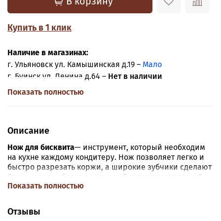
В корзину
Купить в 1 клик
Наличие в магазинах:
г. Ульяновск ул. Камышинская д.19 –
Мало
г. Буинск ул. Ленина д.64 –
Нет в наличии
Показать полностью
Описание
Нож для бисквита
— инструмент, который необходим
на кухне каждому кондитеру. Нож позволяет легко и
быстро разрезать коржи, а широкие зубчики сделают
Вашу нарезку более эстетичной и привлекательной.
Показать полностью
Длина лезвий 35 см.
Отзывы