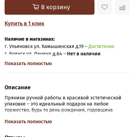
В корзину
Купить в 1 клик
Наличие в магазинах:
г. Ульяновск ул. Камышинская д.19 –
Достаточно
г. Буинск ул. Ленина д.64 –
Нет в наличии
Показать полностью
Описание
Пряники ручной работы в красивой эстетической
упаковке – это идеальный подарок на любое
торжество, будь то день рождения, годовщина
свадьбы или другой праздник. Если поместить в
Показать полностью
прозрачные пакеты красивые пряники и положить
красивую листовку с поздравлениями - получится
креативный, стильный и к тому же вкусный подарок.