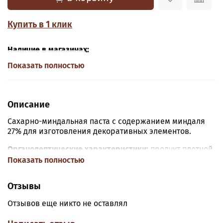
Купить в 1 клик
Наличие в магазинах:
Показать полностью
Описание
Сахарно-миндальная паста с содержанием миндаля
27% для изготовления декоративных элементов.
Органолептические характеристики:
продукт плотной
пастообразной консистенции, пластичный, кремового
Показать полностью
цвета, сладкого вкуса, с легким привкусом сладкого
миндаля.
Отзывы
Состав:
сахар, глюкозный сироп, миндаль,
Отзывов еще никто не оставлял
ароматизаторы.