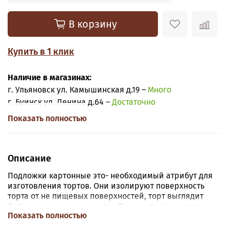
В корзину
Купить в 1 клик
Наличие в магазинах:
г. Ульяновск ул. Камышинская д.19 –
Много
г. Буинск ул. Ленина д.64 –
Достаточно
Показать полностью
Описание
Подложки картонные это- необходимый атрибут для
изготовления тортов. Они изолируют поверхность
торта от не пищевых поверхностей, торт выглядит
более нарядно и аккуратно. Подложки для тортов
Показать полностью
изготавливаются из картона с односторонним или
двухсторонним ламинированным жиростойким