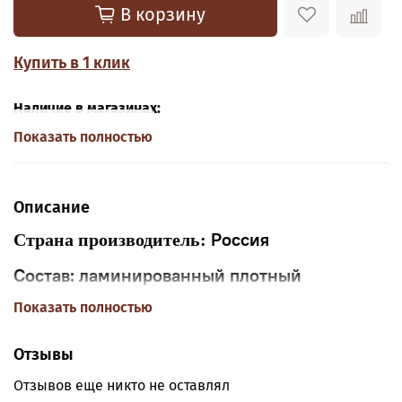
В корзину
Купить в 1 клик
Наличие в магазинах:
Показать полностью
Описание
Россия
Страна производитель:
Состав:
ламинированный плотный
микрогофрокартон.
Показать полностью
Характеристика
: толщина - 3 мм.
Отзывы
Предназначена для транспортировки и
Отзывов еще никто не оставлял
подаче тортов и кондитерских изделий.