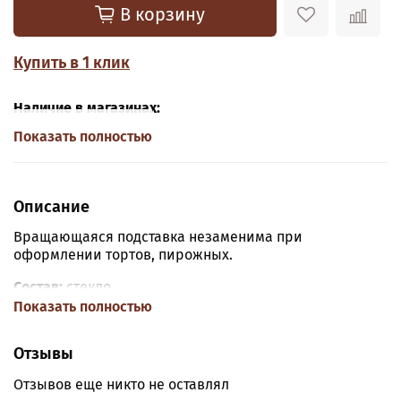
В корзину
Купить в 1 клик
Наличие в магазинах:
Показать полностью
Описание
Вращающаяся подставка незаменима при
оформлении тортов, пирожных.
Состав:
стекло.
Показать полностью
Размер:
диаметр — 32 см, высота — 3 см
Стекло — один из самых часто используемых для
Отзывы
изготовления посуды материалов.
Отзывов еще никто не оставлял