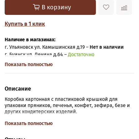
В корзину
Купить в 1 клик
Наличие в магазинах:
г. Ульяновск ул. Камышинская д.19 –
Нет в наличии
г. Буинск ул. Ленина д.64 –
Достаточно
Показать полностью
Описание
Коробка картонная с пластиковой крышкой для
упаковки пряников, печенья, конфет, зефира, безе и
других кондитерских изделий.
Размер коробки
: длина 15 см, ширина 15, высота 3 см.
Показать полностью
Цвет
- крафт.