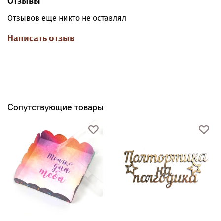
Отзывы
Коробка собирается без клея и других
Отзывов еще никто не оставлял
дополнительных инструментов. Просто согните по
всем размеченным линиям, и коробка готова!
Написать отзыв
Сопутствующие товары