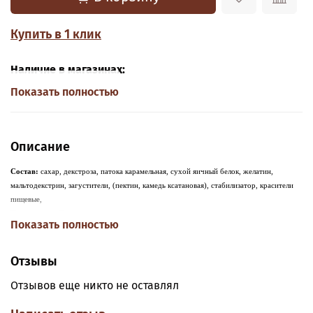
Купить в 1 клик
Наличие в магазинах:
Показать полностью
Описание
Состав:
сахар, декстроза, патока карамельная, сухой яичный белок, желатин,
мальтодекстрин, загустители, (пектин, камедь ксатановая), стабилизатор, красители
пищевые,
Применение:
Применяется для декорирования тортов, пирожных, пирогов в
Показать полностью
промышленных и домашних условиях.
Отзывы
Отзывов еще никто не оставлял