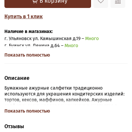
В корзину
Купить в 1 клик
Наличие в магазинах:
г. Ульяновск ул. Камышинская д.19 –
Много
г. Буинск ул. Ленина д.64 –
Много
Показать полностью
Описание
Бумажные ажурные салфетки традиционно
используются для украшения кондитерских изделий:
тортов, кексов, маффинов, капкейков. Ажурные
салфетки очень красиво и изысканно смотрятся в
Показать полностью
качестве подставок под выпечку.
Отзывы