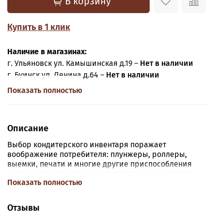
В корзину
Купить в 1 клик
Наличие в магазинах:
г. Ульяновск ул. Камышинская д.19 –
Нет в наличии
г. Буинск ул. Ленина д.64 –
Нет в наличии
Показать полностью
Описание
Выбор кондитерского инвентаря поражает
воображение потребителя: плунжеры, роллеры,
выемки, печати и многие другие приспособления
созданы для яркого украшения сладких лакомств.
Показать полностью
Скалка кондитерская фактурная 39 см "Следы"
представляет один из базовых помощников кулинара
в приготовлении эффектных десертных блюд.
Отзывы
Оригинальная текстурная поверхность изделий