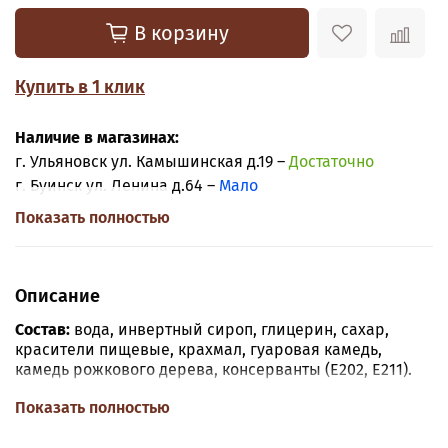
В корзину
Купить в 1 клик
Наличие в магазинах:
г. Ульяновск ул. Камышинская д.19 –
Достаточно
г. Буинск ул. Ленина д.64 –
Мало
Показать полностью
Описание
Состав:
вода, инвертный сироп, глицерин, сахар,
красители пищевые, крахмал, гуаровая камедь,
камедь рожкового дерева, консерванты (Е202, Е211).
Объём тюбика:
100 мл.
Показать полностью
Применение:
Полностью готовый к употреблению