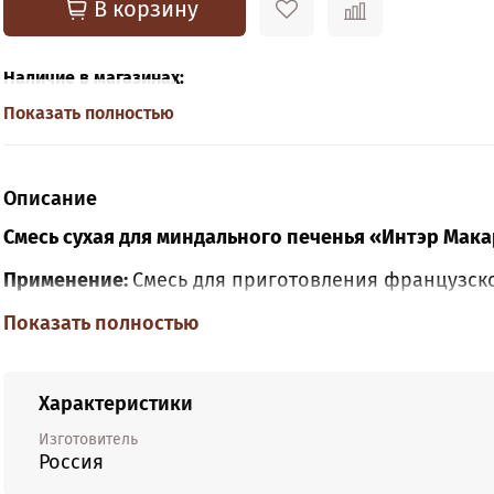
В корзину
Наличие в магазинах:
Показать полностью
Описание
Смесь сухая для миндального печенья «Интэр Мак
Применение:
Смесь для приготовления французск
Внешний вид:
Показать полностью
порошкообразная сыпучая смесь с 
Цвет:
Кремовый. Массовая доля влаги не более 7 %
Характеристики
Технология приготовления:
Изготовитель
Дозировка:
Смесь «Интэр Макарон» красное» -1000 г
Россия