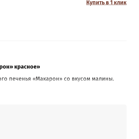
Купить в 1 клик
арон» красное»
ого печенья «Макарон» со вкусом малины.
включениями молотого миндаля.
.
, вода горячая (50℃) – 250г.