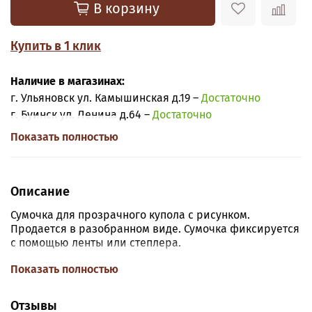
В корзину
Купить в 1 клик
Наличие в магазинах:
г. Ульяновск ул. Камышинская д.19 –
Достаточно
г. Буинск ул. Ленина д.64 –
Достаточно
Показать полностью
Описание
Сумочка для прозрачного купола с рисунком.
Продается в разобранном виде. Сумочка фиксируется
с помощью ленты или степлера.
Размер:
Высота сумочки (с ручками) 14 см., ширина 12
Показать полностью
см.
Отзывы
ВАЖНО: купол не входит в стоимость и покупается