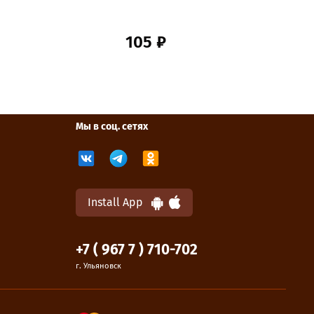
п
г
105 ₽
Мы в соц. сетях
Install App
+7 ( 967 7 ) 710-702
г. Ульяновск