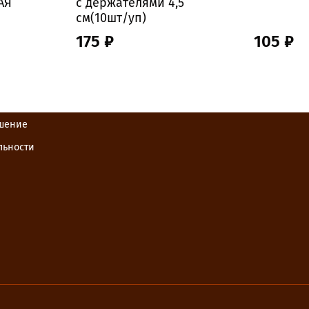
АЯ
с держателями 4,5
см(10шт/уп)
175 ₽
105 ₽
ашение
льности