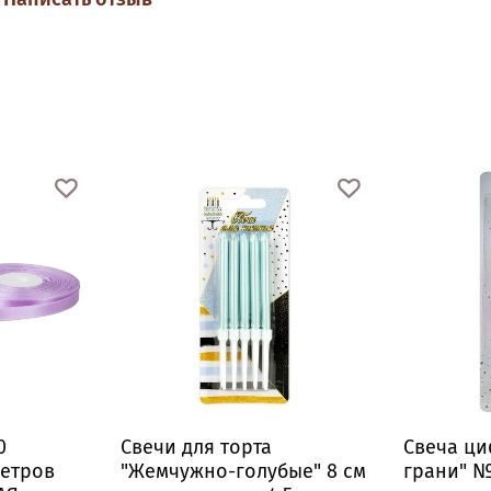
0
Свечи для торта
Свеча ц
метров
"Жемчужно-голубые" 8 см
грани" №