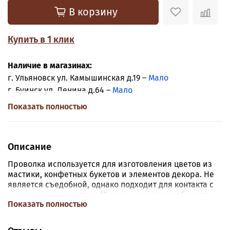
В корзину
Купить в 1 клик
Наличие в магазинах:
г. Ульяновск ул. Камышинская д.19 –
Мало
г. Буинск ул. Ленина д.64 –
Мало
Показать полностью
Описание
Проволка используется для изготовления цветов из
мастики, конфетных букетов и элементов декора. Не
является съедобной, однако подходит для контакта с
пищевыми продуктами (Сверху проволока обернута
Показать полностью
хлопчатобумажной нитью для предотвращения
окисления в торте и против соскальзывания цветов).