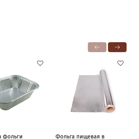
з фольги
Фольга пищевая в
П