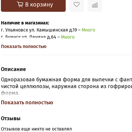
В корзину
Наличие в магазинах:
г. Ульяновск ул. Камышинская д.19 –
Много
г. Буинск ул. Ленина д.64 –
Много
Показать полностью
Описание
Одноразовая бумажная форма для выпечки с фант
чистой целлюлозы, наружная сторона из гофриро
форма.
Показать полностью
Размер:
нижний диаметр 160 мм, высота 30мм. .
Отзывы
Отзывов еще никто не оставлял