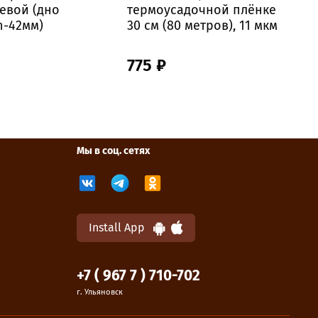
евой (дно
термоусадочной плёнке
б
h-42мм)
30 см (80 метров), 11 мкм
775 ₽
Мы в соц. сетях
Install App
+7 ( 967 7 ) 710-702
г. Ульяновск