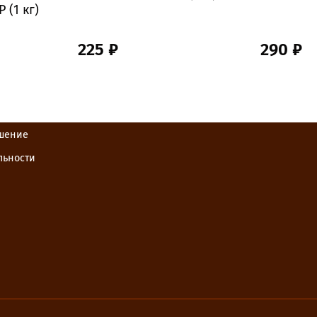
 (1 кг)
225 ₽
290 ₽
ашение
льности