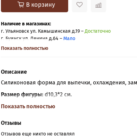
В корзину
Наличие в магазинах:
г. Ульяновск ул. Камышинская д.19 –
Достаточно
г. Буинск ул. Ленина д.64 –
Мало
Показать полностью
Описание
Силиконовая форма для выпечки, охлаждения, зам
Размер фигуры:
d10,3*2 см.
Материал:
Показать полностью
пищевой силикон.
Цвет формы может отличаться, в зависимости от п
Отзывы
температурном режиме от -40 С до +230С.
Отзывов еще никто не оставлял