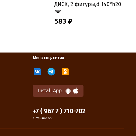
ДИСК, 2 фигуры,d 140*h20
К
мм
г
583 ₽
Мы в соц. сетях
Install App
+7 ( 967 7 ) 710-702
г. Ульяновск