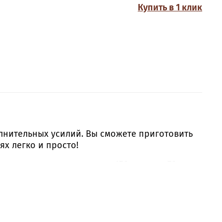
Купить в 1 клик
олнительных усилий. Вы сможете приготовить
х легко и просто!
рта , растительное масло 150 гр, вода 70 гр и
ером и отправьте в духовку. Готовые коржи
овки готовой смеси размещен пошаговый