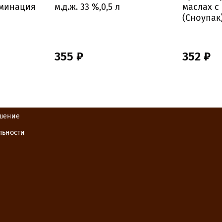
аминация
м.д.ж. 33 %,0,5 л
маслах с 
(Сноупак
355 ₽
352 ₽
ашение
льности