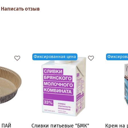
Написать отзыв
Состав:
мука пшеничная в/с; сахар; крахмал кукур
загуститель; эмульгатор; разрыхлитель; белок яич
краситель.
Фиксированная цена
Фиксиров
 ПАЙ
Сливки питьевые "БМК"
Крем на 