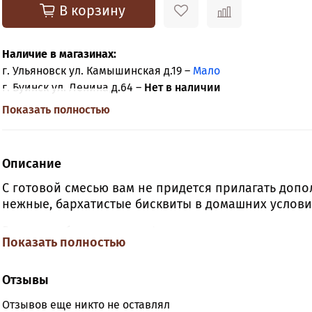
В корзину
Наличие в магазинах:
г. Ульяновск ул. Камышинская д.19 –
Мало
г. Буинск ул. Ленина д.64 –
Нет в наличии
Показать полностью
Описание
С готовой смесью вам не придется прилагать доп
нежные, бархатистые бисквиты в домашних условия
Вам потребуется только 4 ингредиента: смесь для то
Показать полностью
4 яйца. Просто перемешайте все ингредиенты микс
украсьте кремом и подавайте к столу.
Отзывы
Для Вашего удобства на оборотной стороне упак
Отзывов еще никто не оставлял
рецепт приготовления.