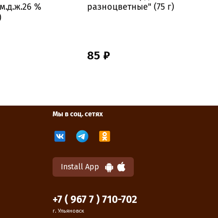
м.д.ж.26 %
разноцветные" (75 г)
ш
)
Ж
У
85 ₽
Мы в соц. сетях
Install App
+7 ( 967 7 ) 710-702
г. Ульяновск