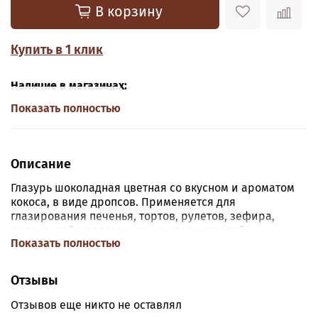
В корзину
Купить в 1 клик
Наличие в магазинах:
Показать полностью
Описание
Глазурь шоколадная цветная со вкусном и ароматом
кокоса, в виде дропсов. Применяется для
глазирования печенья, тортов, рулетов, зефира,
сырков, кейк-попсов и др. конд-их изделий.
Показать полностью
Используется для подтёков на торте и изготовления
декора.
Отзывы
Состав:
сахар, заменитель масла какао лауринового
типа, сыворотка сухая молочная, эмульгатор (соевый
Отзывов еще никто не оставлял
лецитин Е322), ароматизатор, красители.