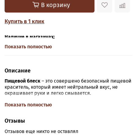
В корзину
Купить в 1 клик
Наличие в магазинах:
Показать полностью
Описание
Пищевой блеск
– это совершено безопасный пищевой
краситель, который имеет нейтральный вкус, не
окрашивает руки и легко смывается.
Пищевой блеск применяют для окрашивания многих
Показать полностью
кондитерских изделий: марципанов, леденцов и
мороженого, сиропа и шоколада, печенья и напитков,
Отзывы
орехов и др. С его помощью поверхность
окрашиваемых изделий приобретает серебристый,
Отзывов еще никто не оставлял
бронзовый, золотистый и другие блестящие цвета. Он