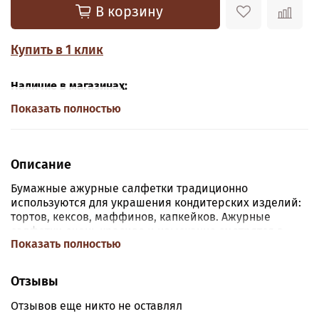
В корзину
Купить в 1 клик
Наличие в магазинах:
Показать полностью
Описание
Бумажные ажурные салфетки традиционно
используются для украшения кондитерских изделий:
тортов, кексов, маффинов, капкейков. Ажурные
салфетки очень красиво и изысканно смотрятся в
Показать полностью
качестве подставок под выпечку.
Отзывы
Отзывов еще никто не оставлял