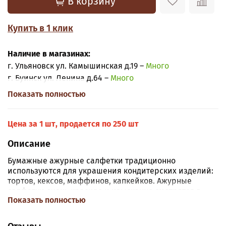
В корзину
Купить в 1 клик
Наличие в магазинах:
г. Ульяновск ул. Камышинская д.19 –
Много
г. Буинск ул. Ленина д.64 –
Много
Показать полностью
Цена за 1 шт, продается по 250 шт
Описание
Бумажные ажурные салфетки традиционно
используются для украшения кондитерских изделий:
тортов, кексов, маффинов, капкейков. Ажурные
салфетки очень красиво и изысканно смотрятся в
Показать полностью
качестве подставок под выпечку.