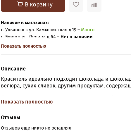
В корзину
Наличие в магазинах:
г. Ульяновск ул. Камышинская д.19 –
Много
г. Буинск ул. Ленина д.64 –
Нет в наличии
Показать полностью
Описание
Краситель идеально подходит шоколада и шоколад
велюра, сухих сливок, другим продуктам, содержа
Специальный «носик» флакона позволяет формиро
Показать полностью
что особенно важно в работе кулинаров.
Высокий уровень концентрации позволит окрасить
Отзывы
расход: 0,11-1,1г на 100г продукта. Красители терм
Отзывов еще никто не оставлял