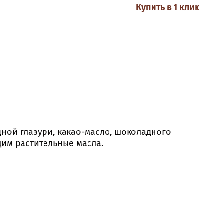
Купить в 1 клик
ной глазури, какао-масло, шоколадного
щим растительные масла.
вать четкую каплю для точного дозирования,
 до 70 кг основы одним флаконом. Средний
остойкие до 200°С, морозоустойчивые.