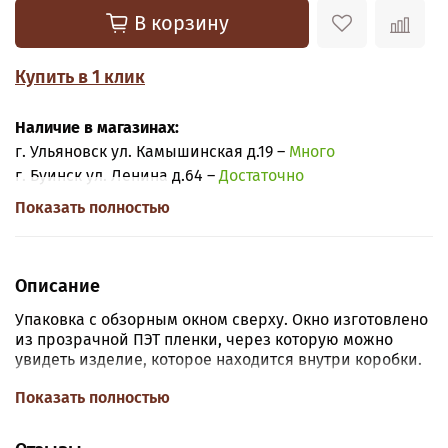
В корзину
Купить в 1 клик
Наличие в магазинах:
г. Ульяновск ул. Камышинская д.19 –
Много
г. Буинск ул. Ленина д.64 –
Достаточно
Показать полностью
Описание
Упаковка с обзорным окном сверху. Окно изготовлено
из прозрачной ПЭТ пленки, через которую можно
увидеть изделие, которое находится внутри коробки.
Размер:
длина 11,5 см, ширина 11,5 см, высота 3 см.
Показать полностью